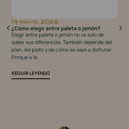
19 mayo, 2026
2
¿Cómo elegir entre paleta o jamón?
Be
Le
Elegir entre paleta o jamón no va solo de
En
saber sus diferencias. También depende del
ex
plan, del plato y de cómo se vaya a disfrutar.
Si
nu
Porque a la
ja
de
SEGUIR LEYENDO
SE