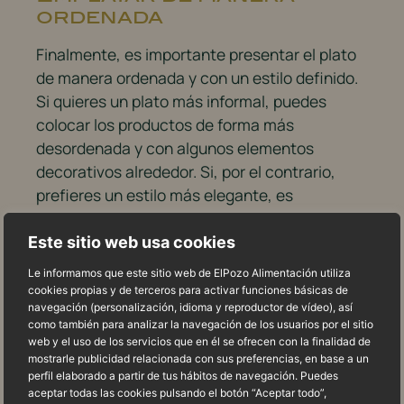
ordenada
Finalmente, es importante presentar el plato
de manera ordenada y con un estilo definido.
Si quieres un plato más informal, puedes
colocar los productos de forma más
desordenada y con algunos elementos
decorativos alrededor. Si, por el contrario,
prefieres un estilo más elegante, es
recomendable colocar los productos de forma
ordenada y simétrica.
Este sitio web usa cookies
Le informamos que este sitio web de ElPozo Alimentación utiliza
Sin duda alguna, un buen emplatado con
cookies propias y de terceros para activar funciones básicas de
nuestros productos Legado Ibérico hará que
navegación (personalización, idioma y reproductor de vídeo), así
tus comensales experimenten momentos
como también para analizar la navegación de los usuarios por el sitio
web y el uso de los servicios que en él se ofrecen con la finalidad de
únicos. ¡Disfruta de tus platos con estilo y
mostrarle publicidad relacionada con sus preferencias, en base a un
buen gusto!
perfil elaborado a partir de tus hábitos de navegación. Puedes
aceptar todas las cookies pulsando el botón “Aceptar todo”,