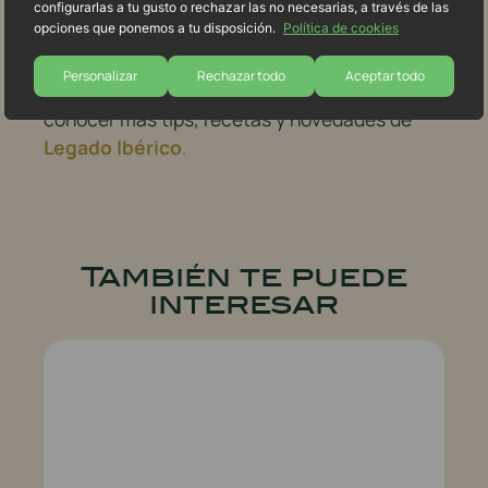
Recuerda visitar nuestros perfiles en
Redes
configurarlas a tu gusto o rechazar las no necesarias, a través de las
opciones que ponemos a tu disposición.
Política de cookies
Sociales
para estar al día de todas nuestras
sugerencias. Visita nuestra página de
Personalizar
Rechazar todo
Aceptar todo
Facebook
y nuestro perfil de
Instagram
para
conocer más tips, recetas y novedades de
Legado Ibérico
.
También te puede
interesar