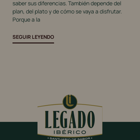
En
saber sus diferencias. También depende del
ex
plan, del plato y de cómo se vaya a disfrutar.
nu
Porque a la
ja
de
SEGUIR LEYENDO
SE