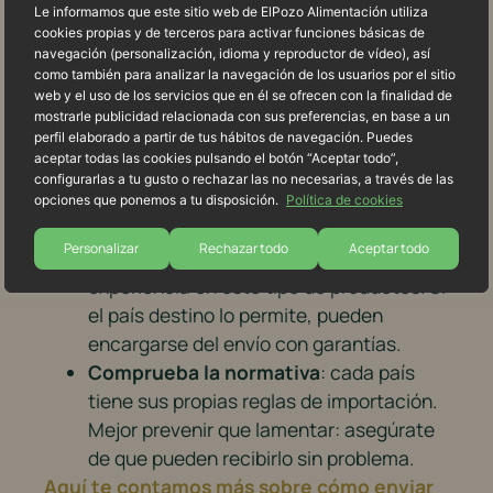
Le informamos que este sitio web de ElPozo Alimentación utiliza
Escoge productos loncheados
: son
cookies propias y de terceros para activar funciones básicas de
más fáciles de enviar, duran más y no
navegación (personalización, idioma y reproductor de vídeo), así
como también para analizar la navegación de los usuarios por el sitio
requieren condiciones especiales
web y el uso de los servicios que en él se ofrecen con la finalidad de
durante unos días.
mostrarle publicidad relacionada con sus preferencias, en base a un
perfil elaborado a partir de tus hábitos de navegación. Puedes
Protección en el paquete
: utiliza cajas
aceptar todas las cookies pulsando el botón “Aceptar todo”,
resistentes y acolcha bien el interior
configurarlas a tu gusto o rechazar las no necesarias, a través de las
para evitar golpes o deformaciones.
opciones que ponemos a tu disposición.
Política de cookies
Envía por servicios fiables
: algunas
Personalizar
Rechazar todo
Aceptar todo
empresas de mensajería tienen
experiencia en este tipo de productos. Si
el país destino lo permite, pueden
encargarse del envío con garantías.
Comprueba la normativa
: cada país
tiene sus propias reglas de importación.
Mejor prevenir que lamentar: asegúrate
de que pueden recibirlo sin problema.
Aquí te contamos más sobre cómo enviar