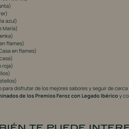
unta)
rer)
la azul)
e María)
venka)
en flames)
(Casa en flames)
 casa)
n roja)
llos)
stellos)
para disfrutar de los mejores sabores y seguir de cerca
inados de los Premios Feroz con Legado Ibérico
y co
bién te puede inter