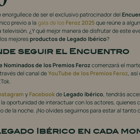
 enorgullece de ser el exclusivo patrocinador del
Encuen
nico previo a la
gala de los
Feroz 2025
que reúne a algun
 televisión. ¿Y qué mejor manera de disfrutar de este ev
 los mejores
productos de Legado Ibérico
?
de seguir el Encuentro
e Nominados de los Premios Feroz
comenzará el martes
 través del canal de
YouTube de los Premios Feroz
, as
kTok.
nstagram
y
Facebook
de
Legado Ibérico
, tendrás acce
a oportunidad de interactuar con los actores, quienes 
go de la noche. ¡No olvides seguirnos para estar al tanto
Legado Ibérico en cada m