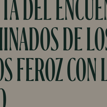
UTA DEL ENCU
INADOS DE LO
S FEROZ CON 
O