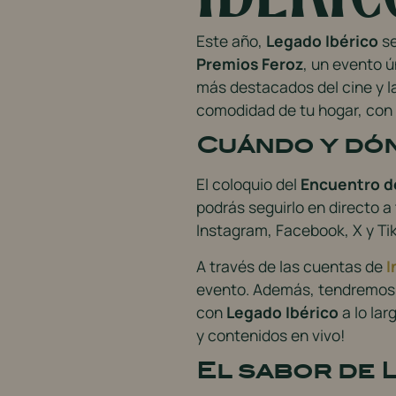
Este año,
Legado Ibérico
se
Premios Feroz
, un evento ú
más destacados del cine y la
comodidad de tu hogar, con
Cuándo y dón
El coloquio del
Encuentro d
podrás seguirlo en directo a
Instagram, Facebook, X y Ti
A través de las cuentas de
I
evento. Además, tendremos l
con
Legado Ibérico
a lo lar
y contenidos en vivo!
El sabor de 