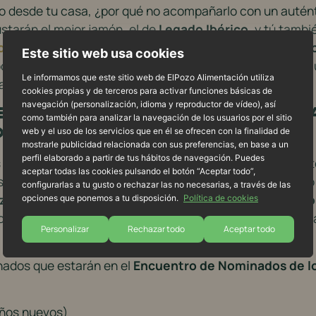
to desde tu casa, ¿por qué no acompañarlo con un autént
ustarán el mejor jamón, el de
Legado Ibérico
, y tú tamb
 Ibérico
y acompaña con
chorizo y salchichón Legado
Este sitio web usa cookies
 poner algunas aceitunas y frutos secos para disfrutar de
Le informamos que este sitio web de ElPozo Alimentación utiliza
sabor estos momentos de cine y entretenimiento.
cookies propias y de terceros para activar funciones básicas de
navegación (personalización, idioma y reproductor de vídeo), así
en el Encuentro de Nomin
como también para analizar la navegación de los usuarios por el sitio
oz
web y el uso de los servicios que en él se ofrecen con la finalidad de
mostrarle publicidad relacionada con sus preferencias, en base a un
perfil elaborado a partir de tus hábitos de navegación. Puedes
de los actores y actrices más destacados del cine y la t
aceptar todas las cookies pulsando el botón “Aceptar todo”,
 sobre la temporada de premios y reflexionarán sobre l
configurarlas a tu gusto o rechazar las no necesarias, a través de las
z 2025
. Estará moderado por el
periodista Javier Zurro
opciones que ponemos a tu disposición.
Política de cookies
donde se planteará una pregunta exclusiva guiada por él,
Personalizar
Rechazar todo
Aceptar todo
nados que estarán en el
Encuentro de Nominados de lo
años nuevos)