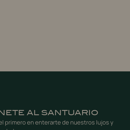
SE
NETE AL SANTUARIO
el primero en enterarte de nuestros lujos y