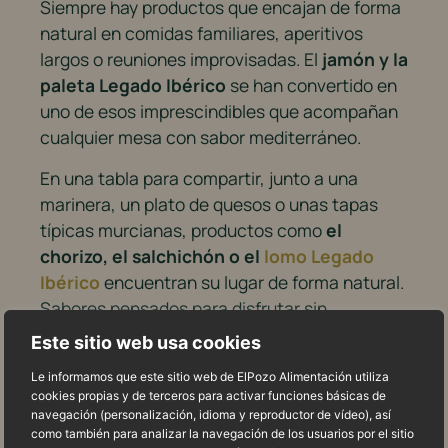
Siempre hay productos que encajan de forma
natural en comidas familiares, aperitivos
largos o reuniones improvisadas. El
jamón y la
paleta Legado Ibérico
se han convertido en
uno de esos imprescindibles que acompañan
cualquier mesa con sabor mediterráneo.
En una tabla para compartir, junto a una
marinera, un plato de quesos o unas tapas
típicas murcianas, productos como
el
chorizo, el salchichón o el
lomo Legado
Ibérico
encuentran su lugar de forma natural.
Sabores pensados para disfrutar sin
complicaciones y convertir cualquier aperitivo
Este sitio web usa cookies
en un momento especial.
Le informamos que este sitio web de ElPozo Alimentación utiliza
cookies propias y de terceros para activar funciones básicas de
En
Legado Ibérico
creemos precisamente en
navegación (personalización, idioma y reproductor de vídeo), así
eso: en compartir, alargar la sobremesa y
como también para analizar la navegación de los usuarios por el sitio