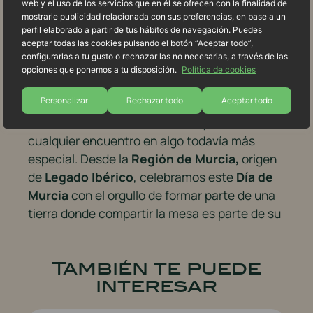
saborear cada encuentro. Porque muchas
web y el uso de los servicios que en él se ofrecen con la finalidad de
mostrarle publicidad relacionada con sus preferencias, en base a un
veces los mejores planes empiezan igual: una
perfil elaborado a partir de tus hábitos de navegación. Puedes
terraza, buena compañía y algo rico en el
aceptar todas las cookies pulsando el botón “Aceptar todo”,
centro de la mesa.
configurarlas a tu gusto o rechazar las no necesarias, a través de las
opciones que ponemos a tu disposición.
Política de cookies
Murcia se disfruta así. Sin prisa. Con
Personalizar
Rechazar todo
Aceptar todo
conversación. Con tapeo. Con tradición. Y
también con ese sabor ibérico que convierte
cualquier encuentro en algo todavía más
especial. Desde la
Región de Murcia,
origen
de
Legado Ibérico
, celebramos este
Día de
Murcia
con el orgullo de formar parte de una
tierra donde compartir la mesa es parte de su
También te puede
interesar